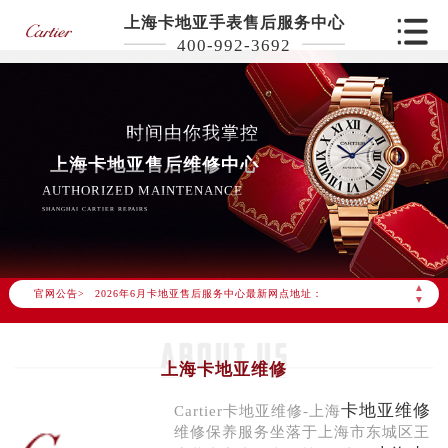
上海卡地亚手表售后服务中心
400-992-3692
时间由你我掌控
上海卡地亚售后维修中心
AUTHORIZED MAINTENANCE
SHANGHAI CARTIER REPAIRS
2026年6月卡地亚上海市售后服务网络优化升级公告
2026年6月上海市卡地亚官方售后客户服务热线：400-992-3692
▲
官网公告>
2026年6月卡地亚售后服务中心最新网点地址：
▼
上海市徐汇区虹桥路3号港汇中心写字楼2座37层3705室（需提前预约）
上海市黄浦区南京东路299号宏伊国际广场写字楼8层806室（需提前预约）
上海卡地亚维修
上海市黄浦区南京东路299号宏伊国际广场写字楼8层806室卡地亚售后服务中心（需提前预约）
上海市徐汇区虹桥路3号港汇中心2座37层3705室卡地亚售后服务中心（需提前预约）
卡地亚维修
Cartier卡地亚维修-上海
维修保养服务坐落于上海市东城区王
节假日正常营业！