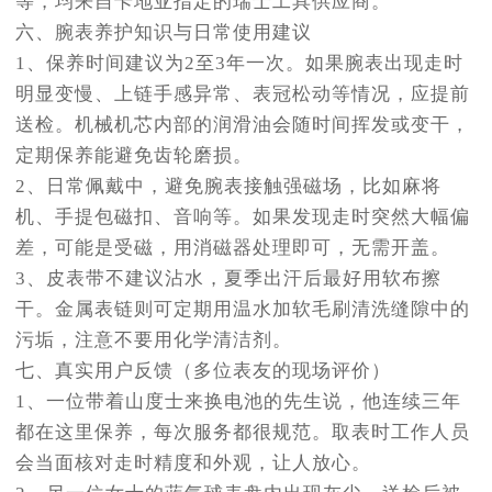
等，均来自卡地亚指定的瑞士工具供应商。
六、腕表养护知识与日常使用建议
1、保养时间建议为2至3年一次。如果腕表出现走时
明显变慢、上链手感异常、表冠松动等情况，应提前
送检。机械机芯内部的润滑油会随时间挥发或变干，
定期保养能避免齿轮磨损。
2、日常佩戴中，避免腕表接触强磁场，比如麻将
机、手提包磁扣、音响等。如果发现走时突然大幅偏
差，可能是受磁，用消磁器处理即可，无需开盖。
3、皮表带不建议沾水，夏季出汗后最好用软布擦
干。金属表链则可定期用温水加软毛刷清洗缝隙中的
污垢，注意不要用化学清洁剂。
七、真实用户反馈（多位表友的现场评价）
1、一位带着山度士来换电池的先生说，他连续三年
都在这里保养，每次服务都很规范。取表时工作人员
会当面核对走时精度和外观，让人放心。