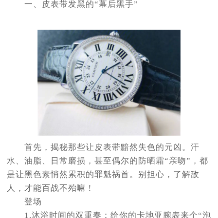
一、皮表带发黑的“幕后黑手”
首先，揭秘那些让皮表带黯然失色的元凶。汗
水、油脂、日常磨损，甚至偶尔的防晒霜“亲吻”，都
是让黑色素悄然累积的罪魁祸首。别担心，了解敌
人，才能百战不殆嘛！
登场
1.沐浴时间的双重奏：给你的卡地亚腕表来个“泡