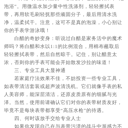
泡浴”。用微温水加少量中性洗涤剂，轻轻擦拭表
带，再用软毛刷轻抚那些顽固分子，最后用清水洗
净，温柔拭干。注意，这可不是真的泡澡，小心别让
你的手表学游泳哦！
白醋的奇妙变身：听说过白醋是家务活中的魔术
师吗？将白醋和水以1:1的比例混合，用棉布蘸取后
轻轻擦拭表带，然后自然晾干。记住，别让醋意太
浓，否则你的手表可能会开始散发沙拉的味道！
三、专业工具大显神通
若家庭疗法效果不佳，不妨投资一些专业工具，
如表带清洁套装或超声波清洗机。它们就像手表的私
人美容师，能深层清洁，还原皮质原有的细腻与光
泽。当然，使用前请确认它们对你的表带材质友好，
毕竟不是每块表带都享受“高压水枪”的待遇。
四、何时该放手交给专业人士
如果你发现自己在与表带污渍的战斗中渐感力不