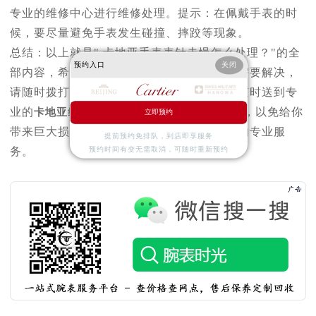
专业的维修中心进行维修处理。提示：在佩戴手表的时
候，要尽量避免手表发生碰撞、摔跤等现象。
总结：以上就是" 卡地亚手表表针走慢怎么处理？"的全
预约入口
关闭
部内容，希望能帮到您。如果您有任何问题需要解决，
请随时拨打服务电话进行详细咨询。你可以随时送到专
业的
卡地亚维修服务中心
，及时维护你的手表，以免给你
立即预约
带来巨大损失。我们将随时为你提供高质量的专业服
提前预约免排队，到店即享服务
务。
预约时间有变无需取消，可随时重新预约